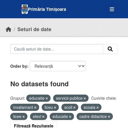
Skip to main content
Primăria Timișoara
Seturi de date
Order by
No datasets found
Grupuri:
educatie
servicii-publice
Cuvinte cheie:
invatamant
liceu
scoli
scoala
licee
elevi
educatie
cadre didactice
Filtrează Rezultatele