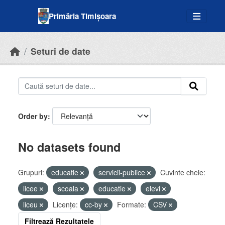
Skip to main content
Primăria Timișoara
Seturi de date
Order by
No datasets found
Grupuri:
educatie
servicii-publice
Cuvinte cheie:
licee
scoala
educatie
elevi
liceu
Licenţe:
cc-by
Formate:
CSV
Filtrează Rezultatele