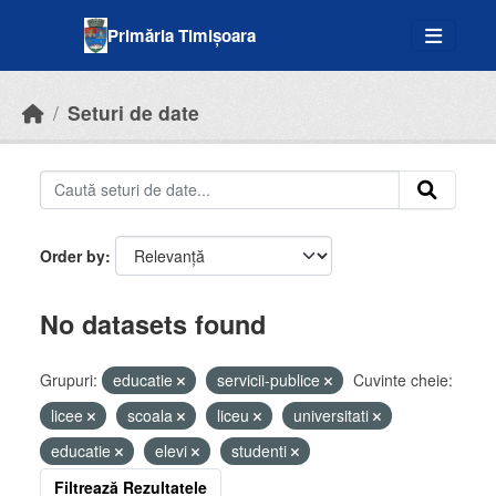
Skip to main content
Primăria Timișoara
Seturi de date
Order by
No datasets found
Grupuri:
educatie
servicii-publice
Cuvinte cheie:
licee
scoala
liceu
universitati
educatie
elevi
studenti
Filtrează Rezultatele