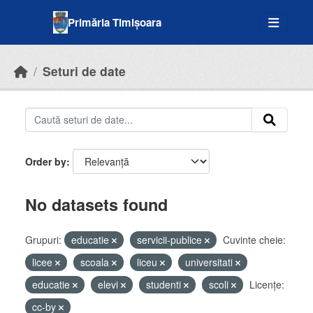
Skip to main content
Primăria Timișoara
Seturi de date
Order by
No datasets found
Grupuri:
educatie
servicii-publice
Cuvinte cheie:
licee
scoala
liceu
universitati
educatie
elevi
studenti
scoli
Licenţe:
cc-by