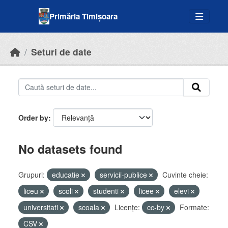
Skip to main content
Primăria Timișoara
Seturi de date
Order by
No datasets found
Grupuri:
educatie
servicii-publice
Cuvinte cheie:
liceu
scoli
studenti
licee
elevi
universitati
scoala
Licenţe:
cc-by
Formate:
CSV