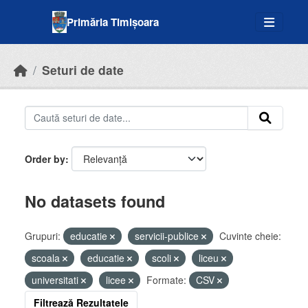
Skip to main content
Primăria Timișoara
Seturi de date
Order by
No datasets found
Grupuri:
educatie
servicii-publice
Cuvinte cheie:
scoala
educatie
scoli
liceu
universitati
licee
Formate:
CSV
Filtrează Rezultatele