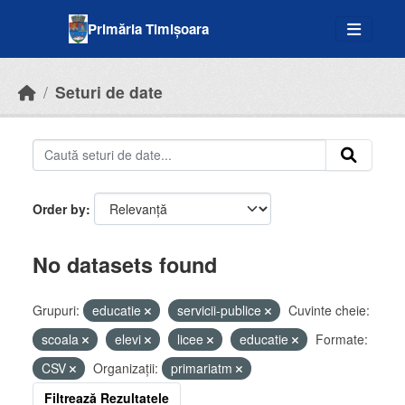
Skip to main content
Primăria Timișoara
Seturi de date
Order by
No datasets found
Grupuri:
educatie
servicii-publice
Cuvinte cheie:
scoala
elevi
licee
educatie
Formate:
CSV
Organizații:
primariatm
Filtrează Rezultatele