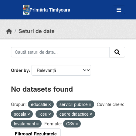
Skip to main content
Primăria Timișoara
Seturi de date
Order by
No datasets found
Grupuri:
educatie
servicii-publice
Cuvinte cheie:
scoala
liceu
cadre didactice
invatamant
Formate:
CSV
Filtrează Rezultatele