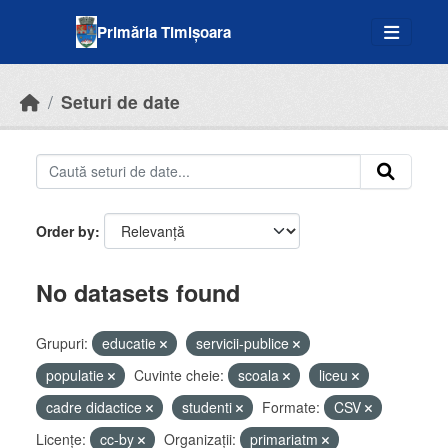
Skip to main content
Primăria Timișoara
Seturi de date
Order by
No datasets found
Grupuri:
educatie
servicii-publice
populatie
Cuvinte cheie:
scoala
liceu
cadre didactice
studenti
Formate:
CSV
Licenţe:
cc-by
Organizații:
primariatm