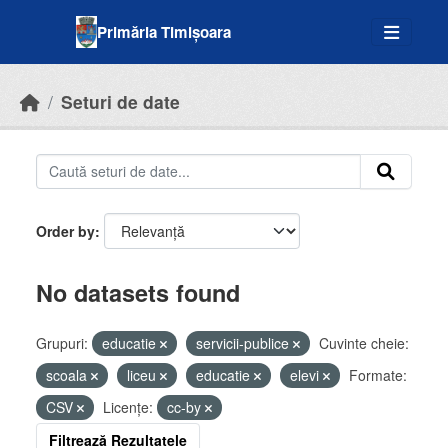
Skip to main content
Primăria Timișoara
Seturi de date
Order by
No datasets found
Grupuri:
educatie
servicii-publice
Cuvinte cheie:
scoala
liceu
educatie
elevi
Formate:
CSV
Licenţe:
cc-by
Filtrează Rezultatele