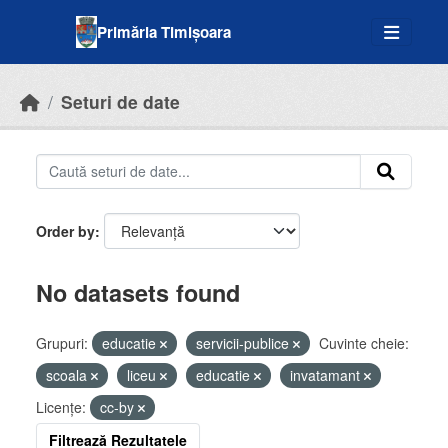
Skip to main content
Primăria Timișoara
Seturi de date
Order by
No datasets found
Grupuri:
educatie
servicii-publice
Cuvinte cheie:
scoala
liceu
educatie
invatamant
Licenţe:
cc-by
Filtrează Rezultatele