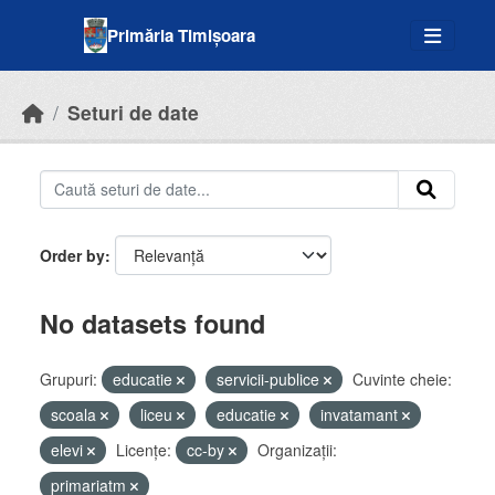
Skip to main content
Primăria Timișoara
Seturi de date
Order by
No datasets found
Grupuri:
educatie
servicii-publice
Cuvinte cheie:
scoala
liceu
educatie
invatamant
elevi
Licenţe:
cc-by
Organizații:
primariatm