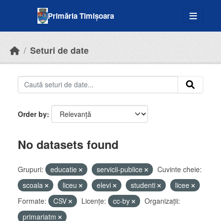
Skip to main content
Primăria Timișoara
Seturi de date
Order by
No datasets found
Grupuri:
educatie
servicii-publice
Cuvinte cheie:
scoala
liceu
elevi
studenti
licee
Formate:
CSV
Licenţe:
cc-by
Organizații:
primariatm