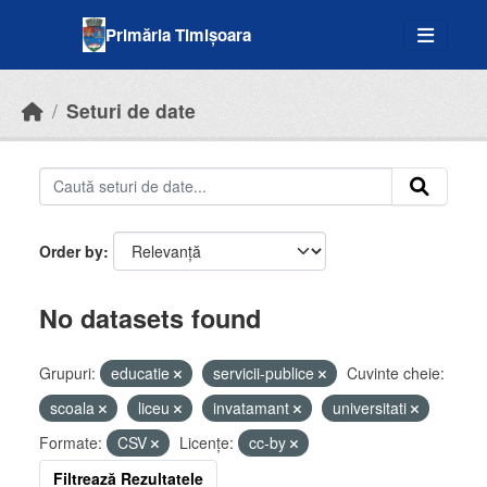
Skip to main content
Primăria Timișoara
Seturi de date
Order by
No datasets found
Grupuri:
educatie
servicii-publice
Cuvinte cheie:
scoala
liceu
invatamant
universitati
Formate:
CSV
Licenţe:
cc-by
Filtrează Rezultatele