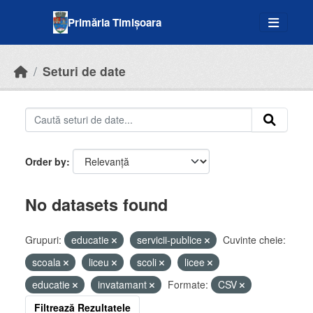
Skip to main content
Primăria Timișoara
Seturi de date
Order by
No datasets found
Grupuri:
educatie
servicii-publice
Cuvinte cheie:
scoala
liceu
scoli
licee
educatie
invatamant
Formate:
CSV
Filtrează Rezultatele