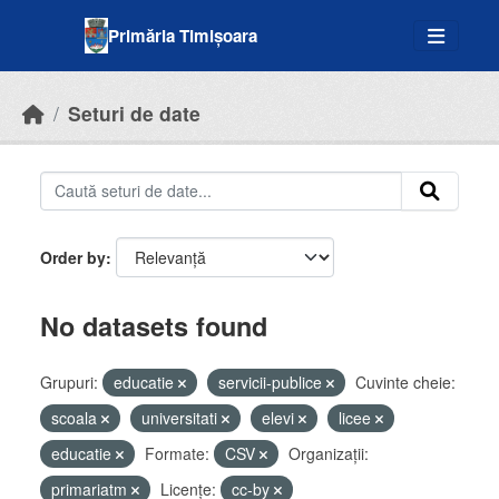
Skip to main content
Primăria Timișoara
Seturi de date
Order by
No datasets found
Grupuri:
educatie
servicii-publice
Cuvinte cheie:
scoala
universitati
elevi
licee
educatie
Formate:
CSV
Organizații:
primariatm
Licenţe:
cc-by