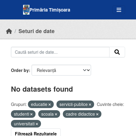
Skip to main content
Primăria Timișoara
Seturi de date
Order by
No datasets found
Grupuri:
educatie
servicii-publice
Cuvinte cheie:
studenti
scoala
cadre didactice
universitati
Filtrează Rezultatele