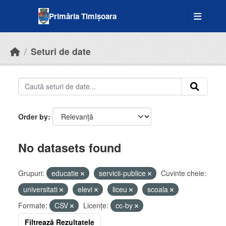
Skip to main content
Primăria Timișoara
Seturi de date
Order by
No datasets found
Grupuri:
educatie
servicii-publice
Cuvinte cheie:
universitati
elevi
liceu
scoala
Formate:
CSV
Licenţe:
cc-by
Filtrează Rezultatele