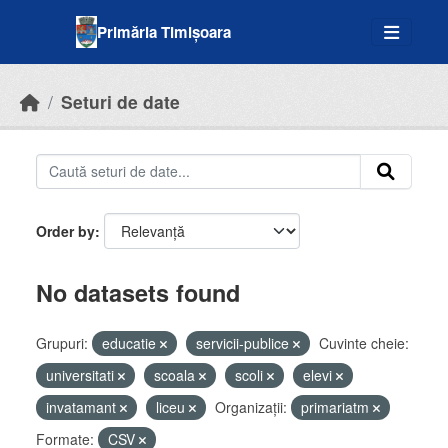
Skip to main content
Primăria Timișoara
Seturi de date
Order by
No datasets found
Grupuri:
educatie
servicii-publice
Cuvinte cheie:
universitati
scoala
scoli
elevi
invatamant
liceu
Organizații:
primariatm
Formate:
CSV