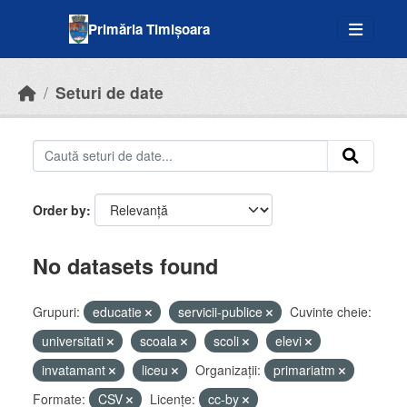
Skip to main content
Primăria Timișoara
Seturi de date
Order by
No datasets found
Grupuri:
educatie
servicii-publice
Cuvinte cheie:
universitati
scoala
scoli
elevi
invatamant
liceu
Organizații:
primariatm
Formate:
CSV
Licenţe:
cc-by