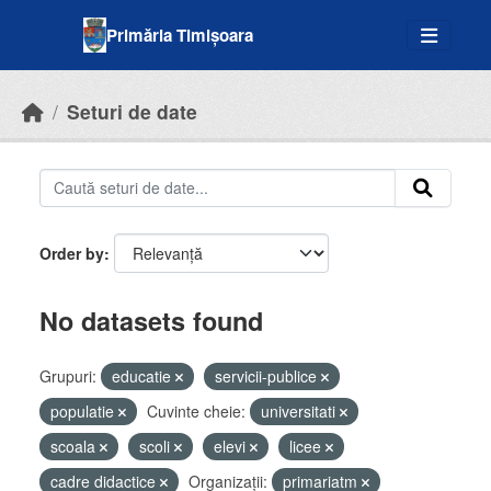
Skip to main content
Primăria Timișoara
Seturi de date
Order by
No datasets found
Grupuri:
educatie
servicii-publice
populatie
Cuvinte cheie:
universitati
scoala
scoli
elevi
licee
cadre didactice
Organizații:
primariatm