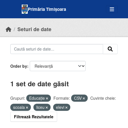
Skip to main content
Primăria Timișoara
Seturi de date
Order by
1 set de date găsit
Grupuri:
Educație
Formate:
CSV
Cuvinte cheie:
scoala
liceu
elevi
Filtrează Rezultatele