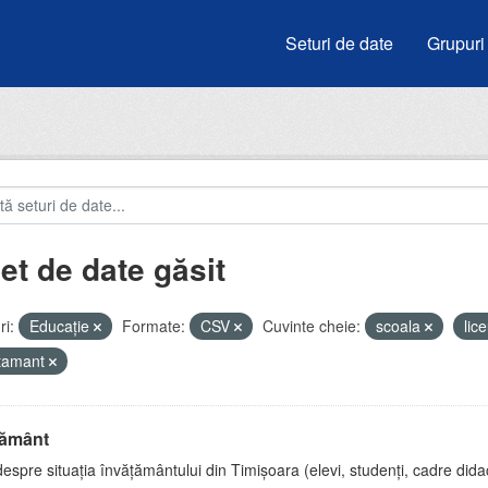
Seturi de date
Grupuri
et de date găsit
i:
Educație
Formate:
CSV
Cuvinte cheie:
scoala
lic
atamant
țământ
espre situația învățământului din Timișoara (elevi, studenți, cadre didac