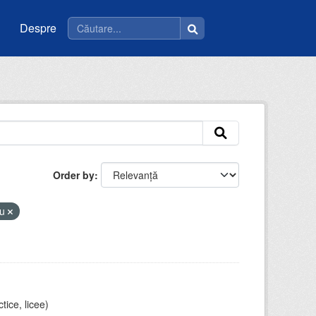
Despre
Order by
eu
tice, licee)