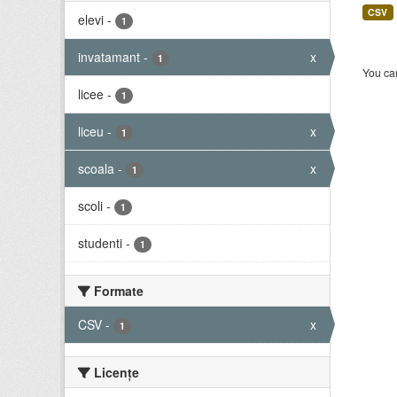
CSV
elevi
-
1
invatamant
-
x
1
You can
licee
-
1
liceu
-
x
1
scoala
-
x
1
scoli
-
1
studenti
-
1
Formate
CSV
-
x
1
Licenţe