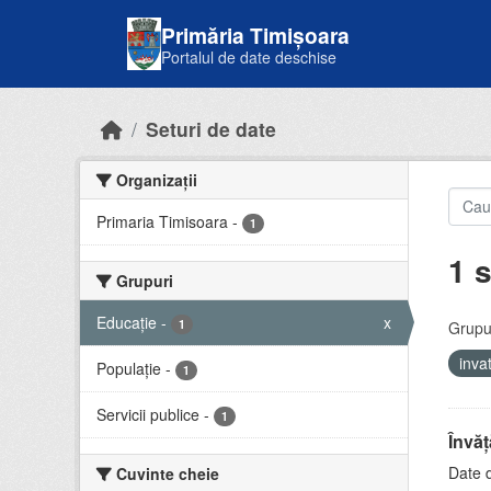
Skip to main content
Primăria Timișoara
Portalul de date deschise
Seturi de date
Organizații
Primaria Timisoara
-
1
1 s
Grupuri
Educație
-
x
1
Grupur
inv
Populație
-
1
Servicii publice
-
1
Învă
Date d
Cuvinte cheie