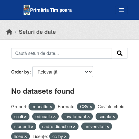
Skip to main content
Primăria Timișoara
Seturi de date
Order by
No datasets found
Grupuri:
educatie
Formate:
CSV
Cuvinte cheie:
scoli
educatie
invatamant
scoala
studenti
cadre didactice
universitati
licee
Licenţe:
cc-by