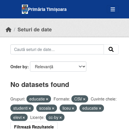
Skip to main content
Primăria Timișoara
Seturi de date
Order by
No datasets found
Grupuri:
educatie
Formate:
CSV
Cuvinte cheie:
studenti
scoala
liceu
educatie
elevi
Licenţe:
cc-by
Filtrează Rezultatele