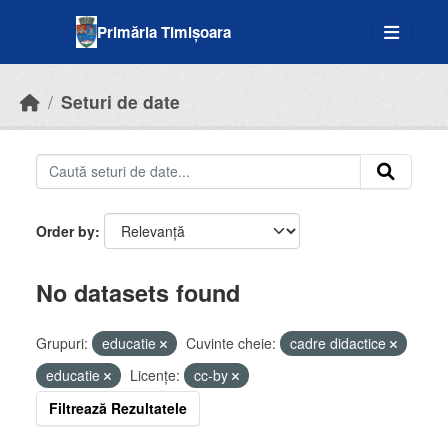
Skip to main content
Primăria Timișoara
Seturi de date
Order by
No datasets found
Grupuri:
educatie
Cuvinte cheie:
cadre didactice
educatie
Licenţe:
cc-by
Filtrează Rezultatele