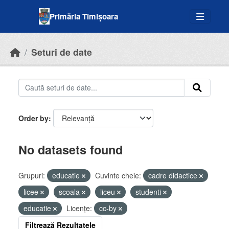
Skip to main content
Primăria Timișoara
Seturi de date
Order by
No datasets found
Grupuri:
educatie
Cuvinte cheie:
cadre didactice
licee
scoala
liceu
studenti
educatie
Licenţe:
cc-by
Filtrează Rezultatele