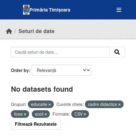
Skip to main content
Primăria Timișoara
Seturi de date
Order by
No datasets found
Grupuri:
educatie
Cuvinte cheie:
cadre didactice
licee
scoli
Formate:
CSV
Filtrează Rezultatele