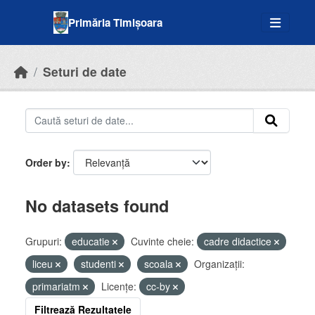
Skip to main content
Primăria Timișoara
Seturi de date
Order by
No datasets found
Grupuri:
educatie
Cuvinte cheie:
cadre didactice
liceu
studenti
scoala
Organizații:
primariatm
Licenţe:
cc-by
Filtrează Rezultatele