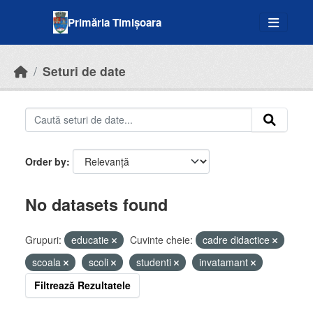
Skip to main content
Primăria Timișoara
Seturi de date
Order by
No datasets found
Grupuri:
educatie
Cuvinte cheie:
cadre didactice
scoala
scoli
studenti
invatamant
Filtrează Rezultatele