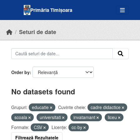
Skip to main content
Primăria Timișoara
Seturi de date
Order by
No datasets found
Grupuri:
educatie
Cuvinte cheie:
cadre didactice
scoala
universitati
invatamant
liceu
Formate:
CSV
Licenţe:
cc-by
Filtrează Rezultatele