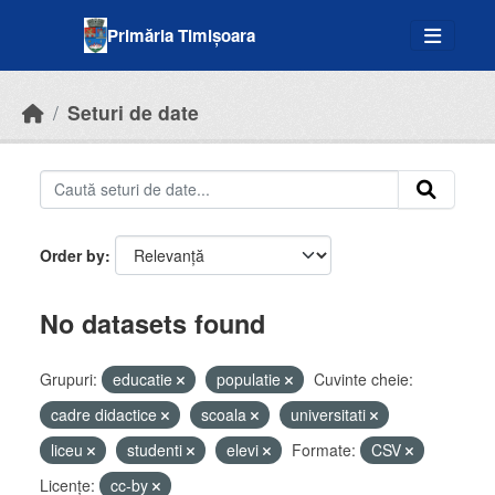
Skip to main content
Primăria Timișoara
Seturi de date
Order by
No datasets found
Grupuri:
educatie
populatie
Cuvinte cheie:
cadre didactice
scoala
universitati
liceu
studenti
elevi
Formate:
CSV
Licenţe:
cc-by