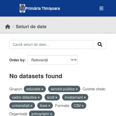
Skip to main content
Primăria Timișoara
Seturi de date
Order by
No datasets found
Grupuri:
educatie
servicii-publice
Cuvinte cheie:
cadre didactice
scoli
invatamant
universitati
licee
Formate:
CSV
Organizații:
primariatm