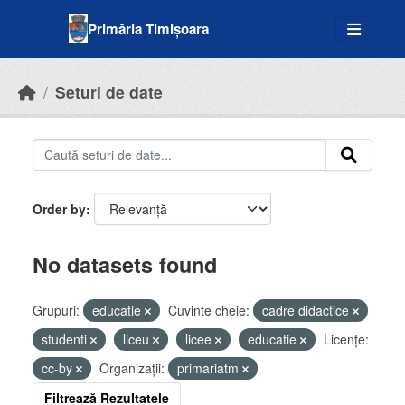
Skip to main content
Primăria Timișoara
Seturi de date
Order by
No datasets found
Grupuri:
educatie
Cuvinte cheie:
cadre didactice
studenti
liceu
licee
educatie
Licenţe:
cc-by
Organizații:
primariatm
Filtrează Rezultatele