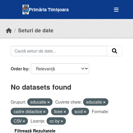
Skip to main content
Primăria Timișoara
Seturi de date
Order by
No datasets found
Grupuri:
educatie
Cuvinte cheie:
educatie
cadre didactice
licee
scoli
Formate:
CSV
Licenţe:
cc-by
Filtrează Rezultatele