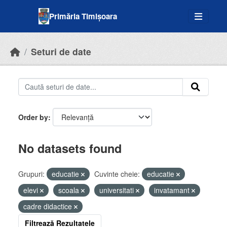
Skip to main content
Primăria Timișoara
Seturi de date
Order by
No datasets found
Grupuri:
educatie
Cuvinte cheie:
educatie
elevi
scoala
universitati
invatamant
cadre didactice
Filtrează Rezultatele