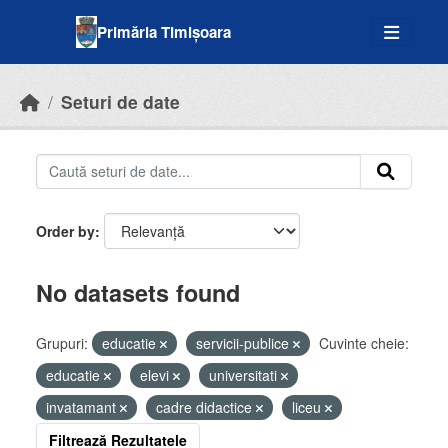
Skip to main content
Primăria Timișoara
Seturi de date
Order by
No datasets found
Grupuri:
educatie
servicii-publice
Cuvinte cheie:
educatie
elevi
universitati
invatamant
cadre didactice
liceu
Filtrează Rezultatele