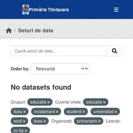
Skip to main content
Primăria Timișoara
Seturi de date
Order by
No datasets found
Grupuri:
educatie
Cuvinte cheie:
educatie
liceu
invatamant
studenti
universitati
scoli
licee
Organizații:
primariatm
Licenţe:
cc-by