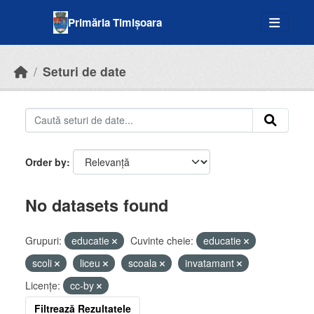
Skip to main content
Primăria Timișoara
Seturi de date
Order by
No datasets found
Grupuri:
educatie
Cuvinte cheie:
educatie
scoli
liceu
scoala
invatamant
Licenţe:
cc-by
Filtrează Rezultatele