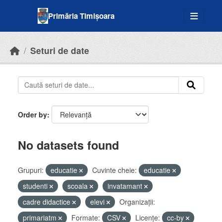
Skip to main content
Primăria Timișoara
Seturi de date
Order by
No datasets found
Grupuri:
educatie
Cuvinte cheie:
educatie
studenti
scoala
invatamant
cadre didactice
elevi
Organizații:
primariatm
Formate:
CSV
Licenţe:
cc-by