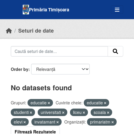
Skip to main content
Primăria Timișoara
Seturi de date
Order by
No datasets found
Grupuri:
educatie
Cuvinte cheie:
educatie
studenti
universitati
liceu
scoala
elevi
invatamant
Organizații:
primariatm
Filtrează Rezultatele