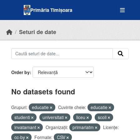
Skip to main content
Primăria Timișoara
Seturi de date
Order by
No datasets found
Grupuri:
educatie
Cuvinte cheie:
educatie
studenti
universitati
liceu
scoli
invatamant
Organizații:
primariatm
Licenţe:
cc-by
Formate:
CSV