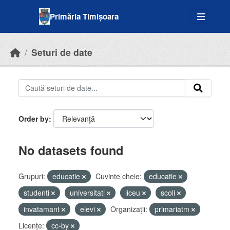
Skip to main content
Primăria Timișoara
Seturi de date
Order by
No datasets found
Grupuri:
educatie
Cuvinte cheie:
educatie
studenti
universitati
liceu
scoli
invatamant
elevi
Organizații:
primariatm
Licenţe:
cc-by