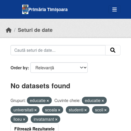
Skip to main content
Primăria Timișoara
Seturi de date
Order by
No datasets found
Grupuri:
educatie
Cuvinte cheie:
educatie
universitati
scoala
studenti
scoli
liceu
invatamant
Filtrează Rezultatele