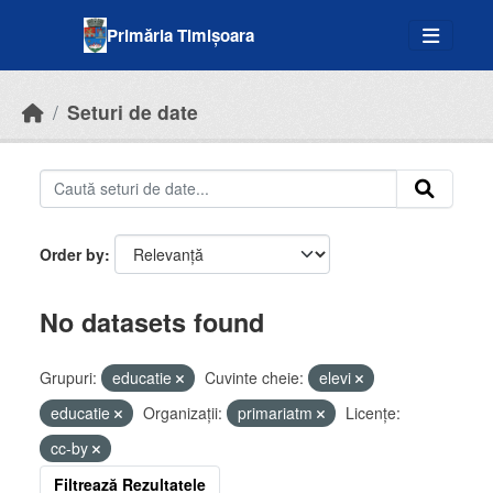
Skip to main content
Primăria Timișoara
Seturi de date
Order by
No datasets found
Grupuri:
educatie
Cuvinte cheie:
elevi
educatie
Organizații:
primariatm
Licenţe:
cc-by
Filtrează Rezultatele