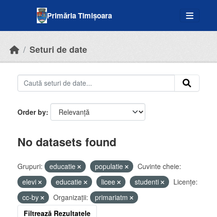
Skip to main content
Primăria Timișoara
Seturi de date
Order by
No datasets found
Grupuri:
educatie
populatie
Cuvinte cheie:
elevi
educatie
licee
studenti
Licenţe:
cc-by
Organizații:
primariatm
Filtrează Rezultatele