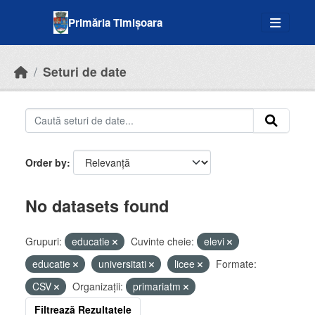
Skip to main content
Primăria Timișoara
Seturi de date
Order by
No datasets found
Grupuri:
educatie
Cuvinte cheie:
elevi
educatie
universitati
licee
Formate:
CSV
Organizații:
primariatm
Filtrează Rezultatele