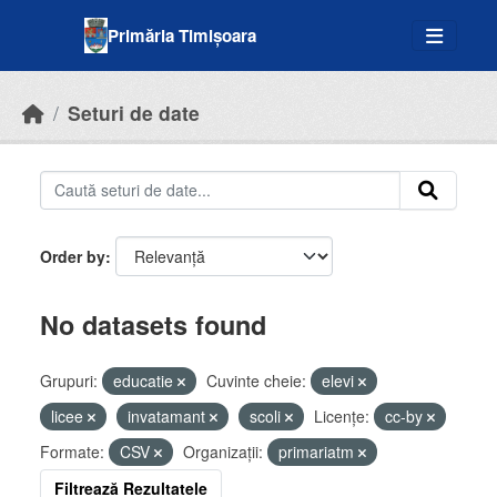
Skip to main content
Primăria Timișoara
Seturi de date
Order by
No datasets found
Grupuri:
educatie
Cuvinte cheie:
elevi
licee
invatamant
scoli
Licenţe:
cc-by
Formate:
CSV
Organizații:
primariatm
Filtrează Rezultatele