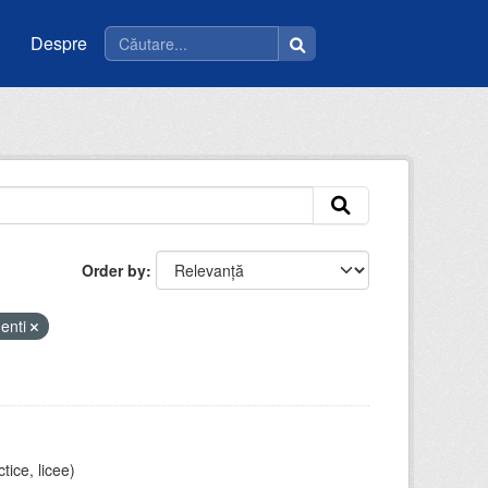
Despre
Order by
denti
tice, licee)