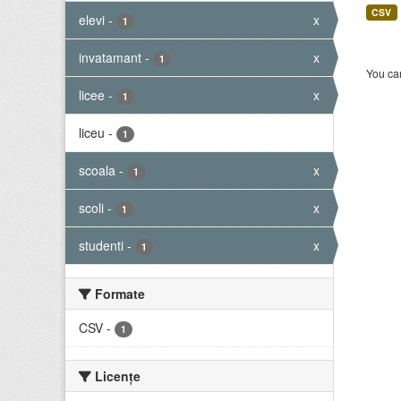
CSV
elevi
-
x
1
invatamant
-
x
1
You can
licee
-
x
1
liceu
-
1
scoala
-
x
1
scoli
-
x
1
studenti
-
x
1
Formate
CSV
-
1
Licenţe