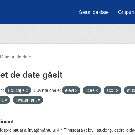
Seturi de date
Grupuri
et de date găsit
i:
Educație
Cuvinte cheie:
elevi
licee
scoli
stu
ala
invatamant
țământ
espre situația învățământului din Timișoara (elevi, studenți, cadre didac