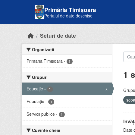
Skip to main content
Primăria Timișoara
Portalul de date deschise
Seturi de date
Organizații
Primaria Timisoara
-
1
1 s
Grupuri
Educație
-
x
1
Grupur
sco
Populație
-
1
Servicii publice
-
1
Învă
Date d
Cuvinte cheie