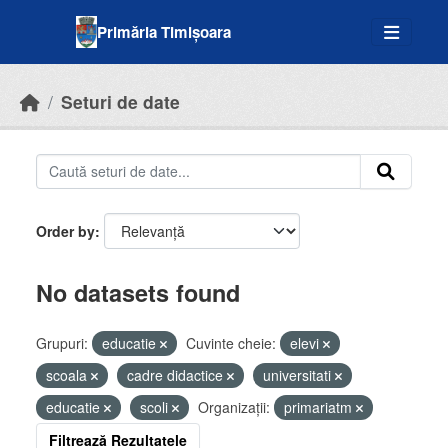
Skip to main content
Primăria Timișoara
Seturi de date
Order by
No datasets found
Grupuri:
educatie
Cuvinte cheie:
elevi
scoala
cadre didactice
universitati
educatie
scoli
Organizații:
primariatm
Filtrează Rezultatele